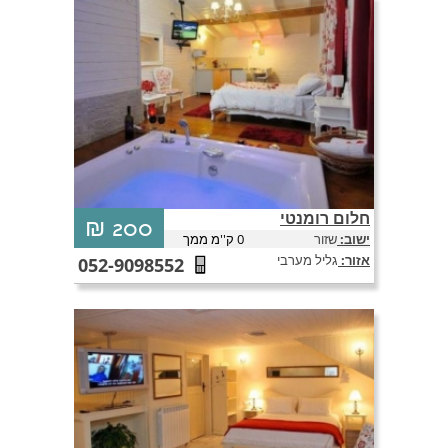
חלום רומנטי
חלום רומנטי צימרים בשזור לפי שעה - צימרים רומנטיים
200 ₪
לזוגות במושב שזור מזמינים אתכם להגשים חלום
ישוב:
שזור
0 ק''מ ממך
רומנטי... הכנסו עכשיו והזמינו!
אזור:
גליל מערבי
052-9098552