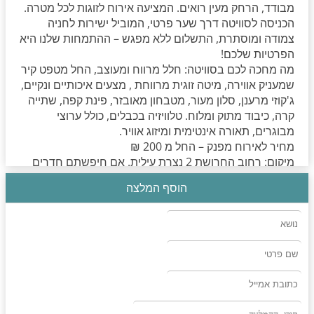
מבודד, הרחק מעין רואים. המציעה אירוח לזוגות לכל מטרה.
הכניסה לסוויטה דרך שער פרטי, המוביל ישירות לחניה
צמודה ומוסתרת, התשלום ללא מפגש – ההתמחות שלנו היא
הפרטיות שלכם!
מה מחכה לכם בסוויטה: חלל מרווח ומעוצב, החל מטפט קיר
שמעניק אווירה, מיטה זוגית מרווחת , מצעים איכותיים ונקיים,
ג'קוזי מרענן, סלון מעור, מטבחון מאובזר, פינת קפה, שתייה
קרה, כיבוד מתוק ומלוח. טלוויזיה בכבלים, כולל ערוצי
מבוגרים, תאורה אינטימית ומיזוג אוויר.
מחיר לאירוח מפנק – החל מ 200 ₪
מיקום: רחוב החרושת 2 נצרת עילית. אם חיפשתם חדרים
לפי שעה בעמק יזרעאל או עפולה, נצרת עילית במרחק דקות
הוסף המלצה
נסיעה. סוויטה עילית מזמינה אתכם לחוויה שתשאיר טעם של
עוד...
אפשרות להזמין לסוויטה – משקאות חריפים בתוספת
תשלום