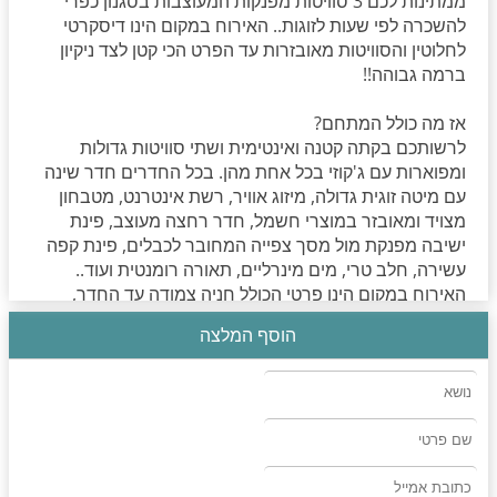
ממתינות לכם 3 סוויטות מפנקות המעוצבות בסגנון כפרי
להשכרה לפי שעות לזוגות.. האירוח במקום הינו דיסקרטי
לחלוטין והסוויטות מאובזרות עד הפרט הכי קטן לצד ניקיון
ברמה גבוהה!!
אז מה כולל המתחם?
לרשותכם בקתה קטנה ואינטימית ושתי סוויטות גדולות
ומפוארות עם ג'קוזי בכל אחת מהן. בכל החדרים חדר שינה
עם מיטה זוגית גדולה, מיזוג אוויר, רשת אינטרנט, מטבחון
מצויד ומאובזר במוצרי חשמל, חדר רחצה מעוצב, פינת
ישיבה מפנקת מול מסך צפייה המחובר לכבלים, פינת קפה
עשירה, חלב טרי, מים מינרליים, תאורה רומנטית ועוד..
האירוח במקום הינו פרטי הכולל חניה צמודה עד החדר,
שירות 24/7, אפשרות לתשלום אנונימי על ידי תיבת שירות
הוסף המלצה
בכניסה לחדר.
החל מ-200 ש'ח
אפשרות להזמין בקבוק יין איכותי ושוקולדים משובחים ביותר-
100 ש'ח